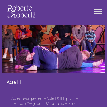
Aller
au
contenu
Acte III
Après avoir présenté Acte I & Il Diptyque au
Festival d’Avignon 2021 à La Scierie, nous