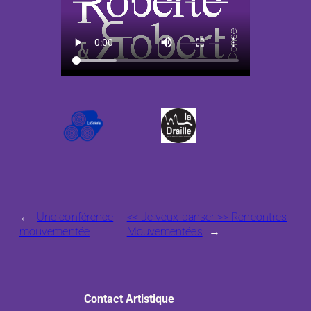
←
Une conférence
<< Je veux danser >> Rencontres
mouvementée
Mouvementées
→
Contact Artistique