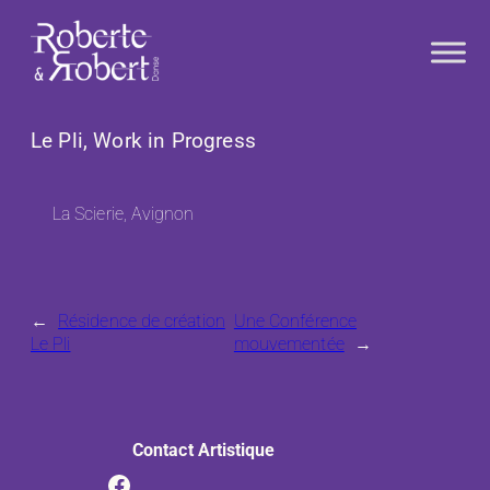
Aller
au
contenu
Le Pli, Work in Progress
La Scierie, Avignon
←
Résidence de création
Une Conférence
Le Pli
mouvementée
→
Contact Artistique
Facebook