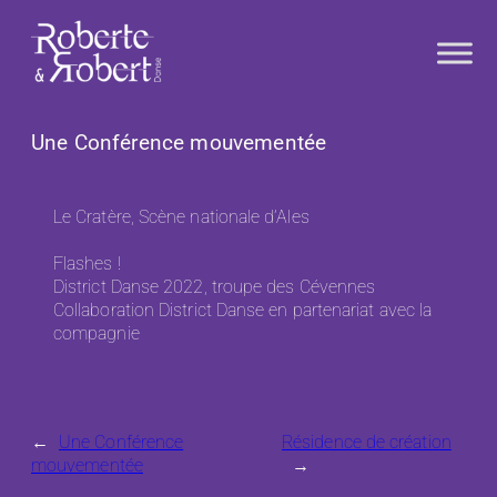
Aller
au
contenu
Une Conférence mouvementée
Le Cratère, Scène nationale d’Ales
Flashes !
District Danse 2022, troupe des Cévennes
Collaboration District Danse en partenariat avec la
compagnie
←
Une Conférence
Résidence de création
mouvementée
→